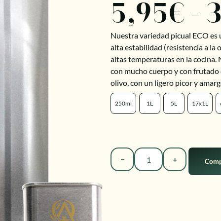
5,95
€
-
3
Nuestra variedad picual ECO es 
alta estabilidad (resistencia a la 
altas temperaturas en la cocina
con mucho cuerpo y con frutado d
olivo, con un ligero picor y amarg
250ml
1L
5L
17x1L
−
+
Comp