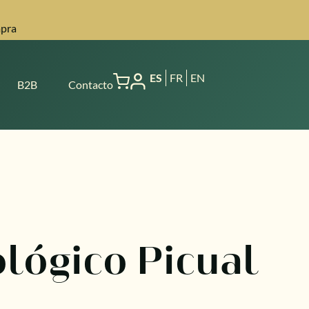
mpra
ES
FR
EN
B2B
Contacto
ológico Picual